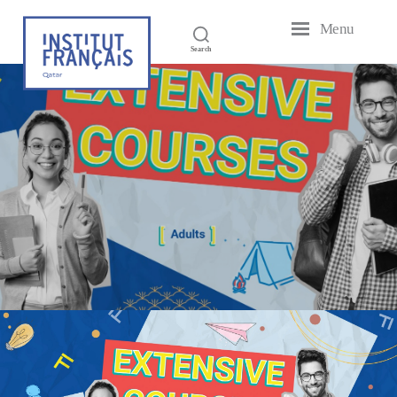
Menu
French
Search
Institute
of
Qatar