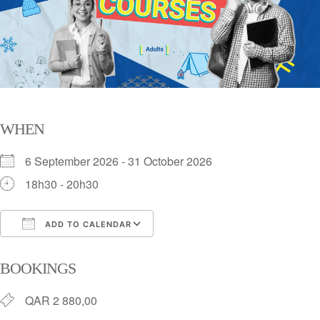
WHEN
6 September 2026 - 31 October 2026
18h30 - 20h30
ADD TO CALENDAR
Download ICS
Google Calendar
iC
BOOKINGS
QAR 2 880,00