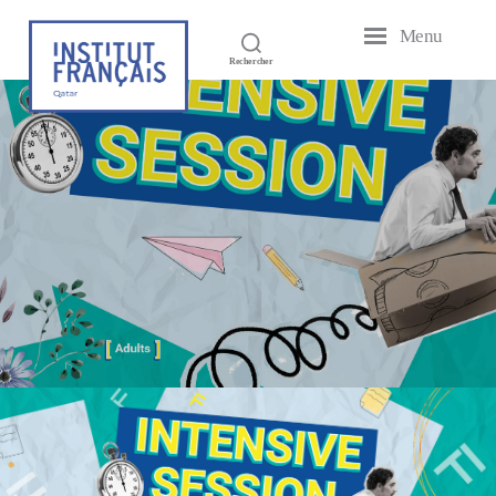
Menu
Institut
Rechercher
Français
du
Qatar