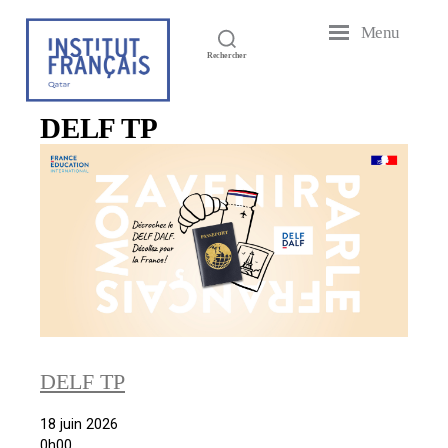
Menu
Institut
Rechercher
Français
du
Qatar
DELF TP
DELF TP
18 juin 2026
0h00