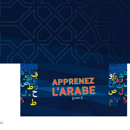
Outlook Live
ux