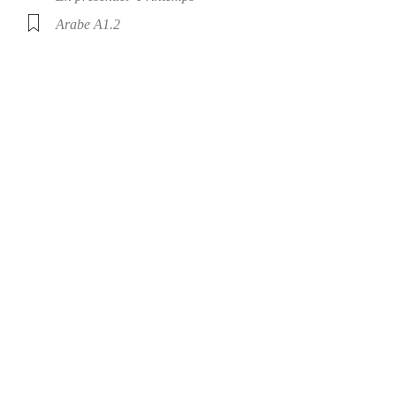
Arabe A1.2
 plus courantes de l’alphabet, et reconnaître des mots familiers.
 of the alphabet, and recognize familiar words.
Note : 10% discount for