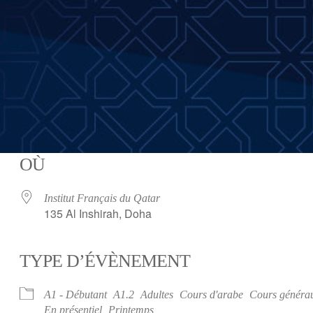
OÙ
Institut Français du Qatar
135 Al Inshirah, Doha
TYPE D’ÉVÈNEMENT
iCalendar
Office 365
A1 - Débutant
A1.2
Adultes
Cours d'arabe
Cours généra
En présentiel
Printemps