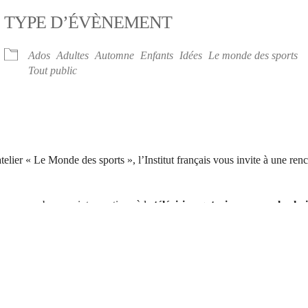
TYPE D’ÉVÈNEMENT
iCalendar
Office 365
Ados
Adultes
Automne
Enfants
Idées
Le monde des sports
Tout public
elier « Le Monde des sports », l’Institut français vous invite à une ren
de ses nombreuses interventions à la
télévision
qatarienne pour la cha