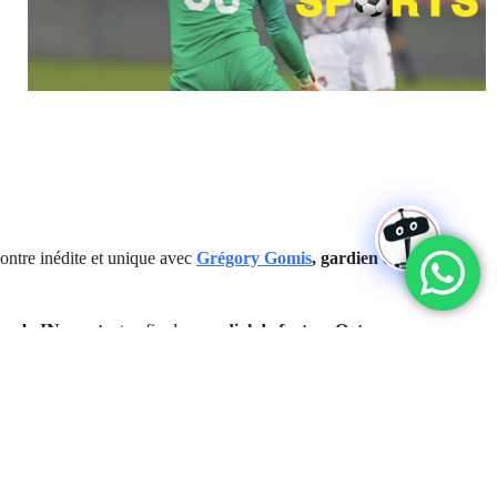
Outlook Live
contre inédite et unique avec
Grégory Gomis
,
gardien de but
ine
beIN sport
,
et enfin du
mondial de foot au Qatar.