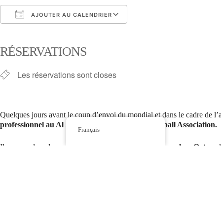
AJOUTER AU CALENDRIER
Télécharger ICS
Calendrier Google
RÉSERVATIONS
Les réservations sont closes
Quelques jours avant le coup d’envoi du mondial et dans le cadre de l’at
professionnel
au Al Sailiya Club de la Qatar Football Association.
Français
Il nous parlera de sa carrière de
footballeur professionnel au Qatar
, 
Une surprise attend les participants à l’atelier !
Mercredi
16
novembre
de 17h à 18h30
Tout public à partir de 8 ans, venez en basket !