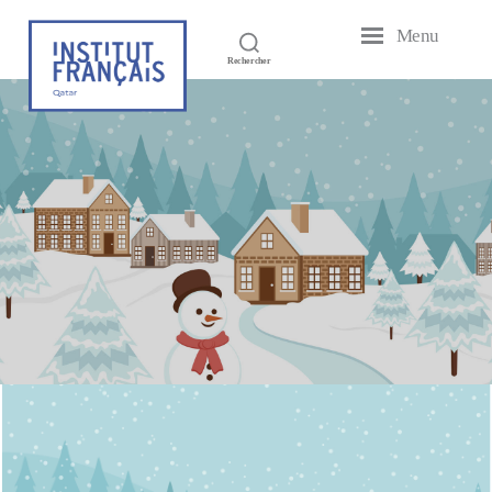
Menu
Institut
Rechercher
Français
du
Qatar