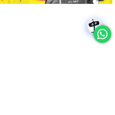
ode ludique, le cours intègre des activités culturelles en français.
includes cultural activities conducted in French.
Note: 10% discount