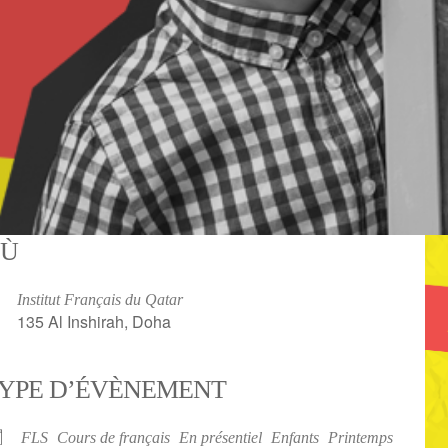
Ù
Institut Français du Qatar
135 Al Inshirah, Doha
YPE D’ÉVÈNEMENT
iCalendar
Office 365
FLS
Cours de français
En présentiel
Enfants
Printemps