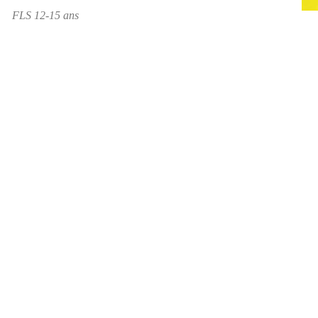
FLS 12-15 ans
yant sur le programme d’enseignement national français. Grâce à une méth
tional curriculum. Using a playful and interactive approach, the course 