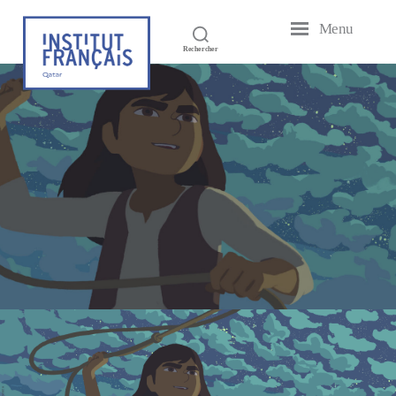
Menu
Institut
Rechercher
Français
du
Qatar