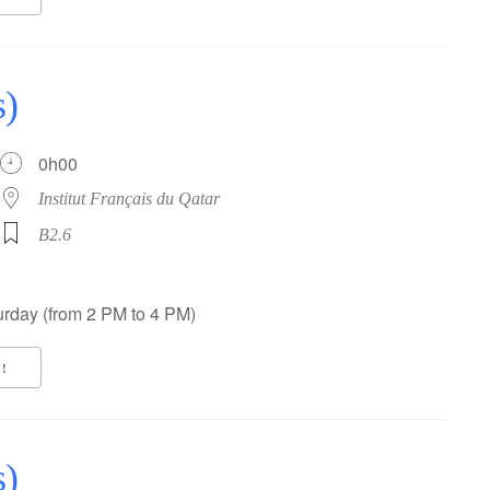
s)
0h00
Institut Français du Qatar
B2.6
rday (from 2 PM to 4 PM)
!
s)