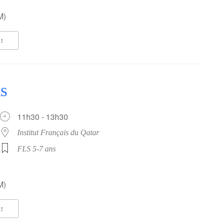
M)
!
s
11h30 - 13h30
Institut Français du Qatar
FLS 5-7 ans
M)
!