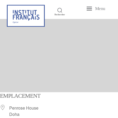
Menu
Institut
Rechercher
Français
du
Qatar
EMPLACEMENT
Penrose House
Doha