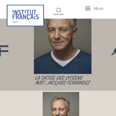
Menu
Institut
Rechercher
Français
du
Qatar