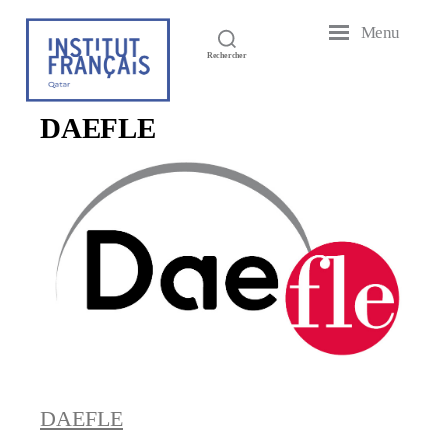
Menu
Institut
Rechercher
Français
du
Qatar
DAEFLE
DAEFLE