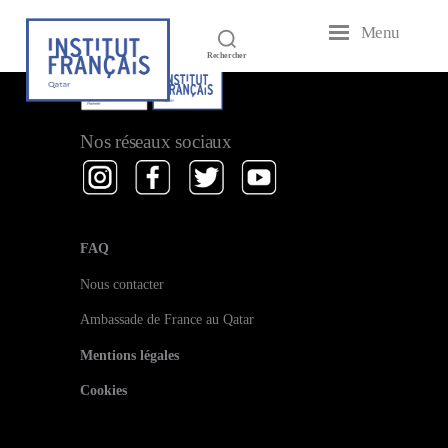
[em_performers]
Menu
Institut
Rechercher
Français
du
Qatar
Nos réseaux sociaux
FAQ
Nous contacter
Ambassade de France au Qatar
Mentions légales
Cookies