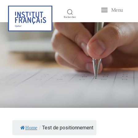
Menu
Institut
Rechercher
Français
du
Qatar
/
Test de positionnement
Home