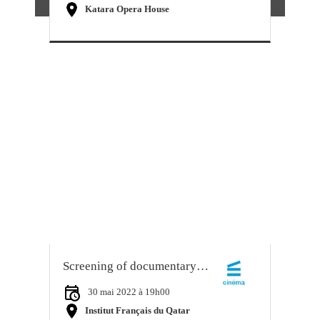
Katara Opera House
Screening of documentary « Nadia » and panel discussion with female athletes
30 mai 2022 à 19h00
Institut Français du Qatar