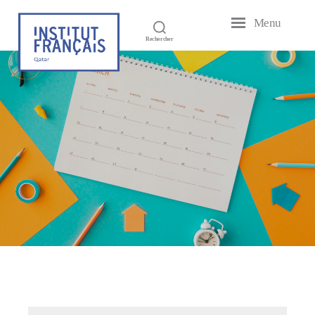
Menu
Institut
Rechercher
Français
du
Qatar