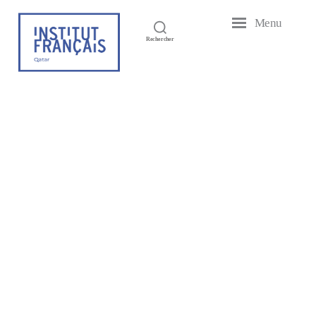
Menu
Institut
Rechercher
Français
du
Test Post Created
Qatar