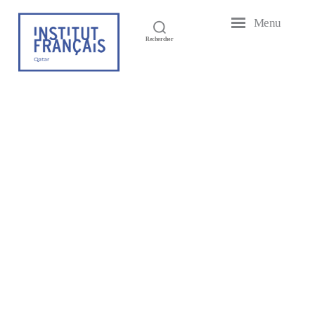
Menu
Institut
Rechercher
Français
du
Test Post Created
Qatar