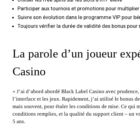
Participer aux tournois et promotions pour multipli
Suivre son évolution dans le programme VIP pour bén
Toujours vérifier la durée de validité des bonus pour
La parole d’un joueur exp
Casino
« J’ai d’abord abordé Black Label Casino avec prudence, 
l’interface et les jeux. Rapidement, j’ai utilisé le bonus 
mais souvent, pour étaler les conditions de mise. Ce qui m’
conditions remplies, et la qualité du support client – un 
5 ans.