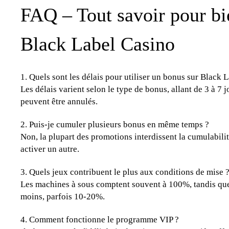
FAQ – Tout savoir pour bie
Black Label Casino
1. Quels sont les délais pour utiliser un bonus sur Black 
Les délais varient selon le type de bonus, allant de 3 à 7 j
peuvent être annulés.
2. Puis-je cumuler plusieurs bonus en même temps ?
Non, la plupart des promotions interdissent la cumulabili
activer un autre.
3. Quels jeux contribuent le plus aux conditions de mise 
Les machines à sous comptent souvent à 100%, tandis que 
moins, parfois 10-20%.
4. Comment fonctionne le programme VIP ?