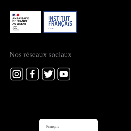
Nos réseaux sociaux
Français