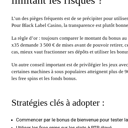
limitant les risques ?
L’un des pièges fréquents est de se précipiter pour utilise
Pour Black Label Casino, la transparence est plutôt bonne, 
La règle d’or : toujours comparer le montant du bonus a
x35 demande 3 500 € de mises avant de pouvoir retirer, c
cas, mieux vaut fractionner ses dépôts et utiliser les bon
Un autre conseil important est de privilégier les jeux ave
certaines machines à sous populaires atteignent plus de 
les free spins et les fonds bonus.
Stratégies clés à adopter :
Commencer par le bonus de bienvenue pour tester la
Utiliser les free spins sur les slots à RTP élevé