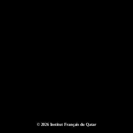
© 2026
Institut Français du Qatar