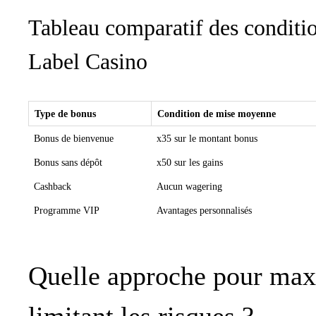
Tableau comparatif des conditi
Label Casino
Type de bonus
Condition de mise moyenne
Bonus de bienvenue
x35 sur le montant bonus
Bonus sans dépôt
x50 sur les gains
Cashback
Aucun wagering
Programme VIP
Avantages personnalisés
Quelle approche pour maxi