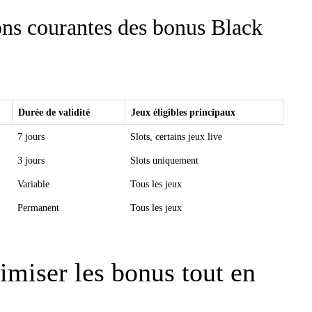
ons courantes des bonus Black
Durée de validité
Jeux éligibles principaux
7 jours
Slots, certains jeux live
3 jours
Slots uniquement
Variable
Tous les jeux
Permanent
Tous les jeux
miser les bonus tout en