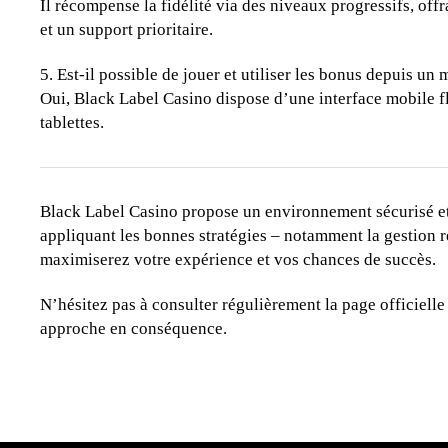
Il récompense la fidélité via des niveaux progressifs, offr
et un support prioritaire.
5. Est-il possible de jouer et utiliser les bonus depuis un 
Oui, Black Label Casino dispose d’une interface mobile f
tablettes.
Black Label Casino propose un environnement sécurisé et 
appliquant les bonnes stratégies – notamment la gestion r
maximiserez votre expérience et vos chances de succès.
N’hésitez pas à consulter régulièrement la page officielle
approche en conséquence.