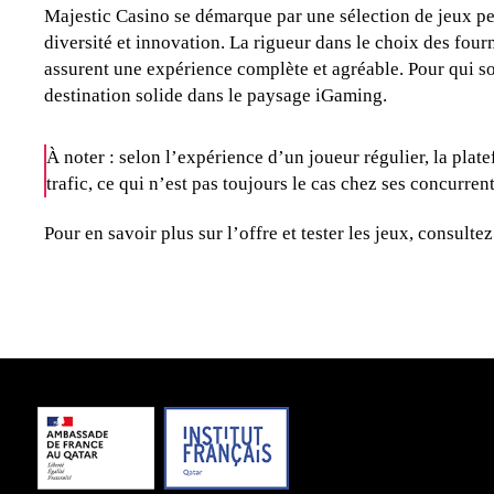
Majestic Casino se démarque par une sélection de jeux pen
diversité et innovation. La rigueur dans le choix des four
assurent une expérience complète et agréable. Pour qui so
destination solide dans le paysage iGaming.
À noter : selon l’expérience d’un joueur régulier, la pla
trafic, ce qui n’est pas toujours le cas chez ses concurrent
Pour en savoir plus sur l’offre et tester les jeux, consult