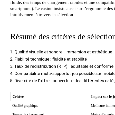
fluide, des temps de chargement rapides et une compatibilit
smartphone). Le casino insiste aussi sur l’ergonomie des i
intuitivement à travers la sélection.
Résumé des critères de sélectio
Qualité visuelle et sonore : immersion et esthétique
Fiabilité technique : fluidité et stabilité
Taux de redistribution (RTP) : équitable et conform
Compatibilité multi-supports : jeu possible sur mobil
Diversité de l’offre : couverture des différentes caté
Critère
Impact sur le j
Qualité graphique
Meilleure immer
Temps de chargement
Moins d’attente, 