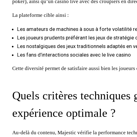
poker), ainsi qu’un casino live avec des croupiers en dire
La plateforme cible ainsi :
Les amateurs de machines à sous à forte volatilité 
Les joueurs prudents préférant les jeux de stratégie
Les nostalgiques des jeux traditionnels adaptés en 
Les fans d’interactions sociales avec le live casino
Cette diversité permet de satisfaire aussi bien les joueurs
Quels critères techniques 
expérience optimale ?
Au-delà du contenu, Majestic vérifie la performance techn