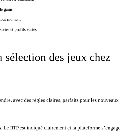
de gains
 tout moment
nvies et profils variés
 sélection des jeux chez
ndre, avec des règles claires, parfaits pour les nouveaux
s. Le RTP est indiqué clairement et la plateforme s’engage