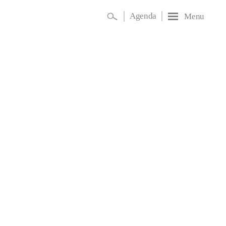
Agenda
Menu