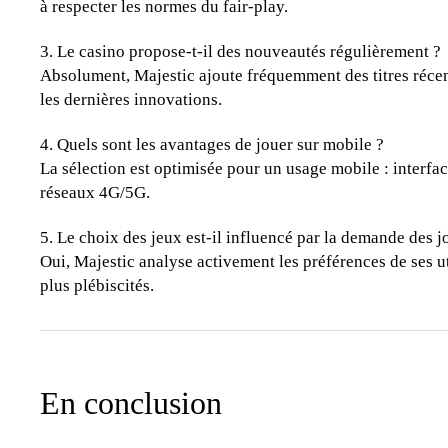
à respecter les normes du fair-play.
3. Le casino propose-t-il des nouveautés régulièrement ?
Absolument, Majestic ajoute fréquemment des titres récent
les dernières innovations.
4. Quels sont les avantages de jouer sur mobile ?
La sélection est optimisée pour un usage mobile : interfac
réseaux 4G/5G.
5. Le choix des jeux est-il influencé par la demande des j
Oui, Majestic analyse activement les préférences de ses uti
plus plébiscités.
En conclusion