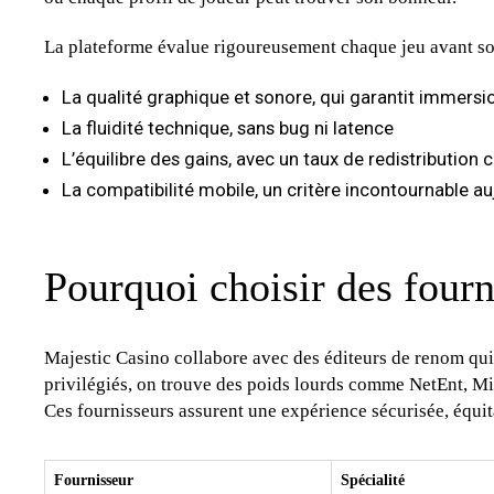
La plateforme évalue rigoureusement chaque jeu avant so
La qualité graphique et sonore, qui garantit immersion
La fluidité technique, sans bug ni latence
L’équilibre des gains, avec un taux de redistributio
La compatibilité mobile, un critère incontournable au
Pourquoi choisir des four
Majestic Casino collabore avec des éditeurs de renom qui s
privilégiés, on trouve des poids lourds comme NetEnt, M
Ces fournisseurs assurent une expérience sécurisée, équit
Fournisseur
Spécialité