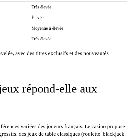
Très élevée
Élevée
Moyenne à élevée
Très élevée
elée, avec des titres exclusifs et des nouveautés
jeux répond-elle aux
érences variées des joueurs français. Le casino propose
ressifs, des jeux de table classiques (roulette, blackjack,