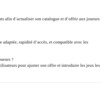
s afin d’actualiser son catalogue et d’offrir aux joueurs
e adaptée, rapidité d’accès, et compatible avec les
oueurs ?
lisateurs pour ajuster son offre et introduire les jeux les