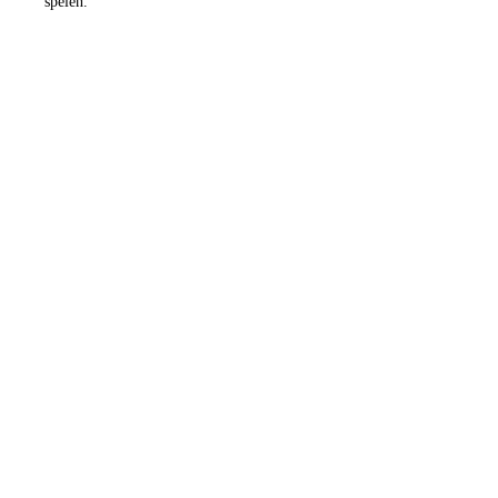
spelen.