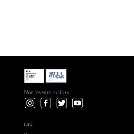
Nos réseaux sociaux
FAQ