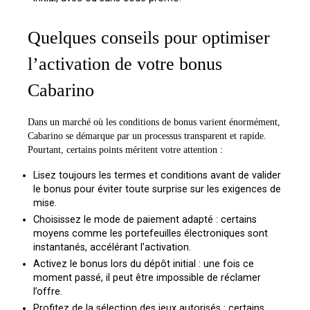
Quelques conseils pour optimiser
l’activation de votre bonus
Cabarino
Dans un marché où les conditions de bonus varient énormément,
Cabarino se démarque par un processus transparent et rapide.
Pourtant, certains points méritent votre attention :
Lisez toujours les termes et conditions avant de valider
le bonus pour éviter toute surprise sur les exigences de
mise.
Choisissez le mode de paiement adapté : certains
moyens comme les portefeuilles électroniques sont
instantanés, accélérant l’activation.
Activez le bonus lors du dépôt initial : une fois ce
moment passé, il peut être impossible de réclamer
l’offre.
Profitez de la sélection des jeux autorisés : certains