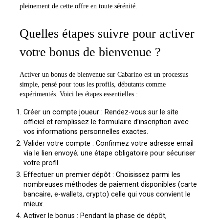
pleinement de cette offre en toute sérénité.
Quelles étapes suivre pour activer
votre bonus de bienvenue ?
Activer un bonus de bienvenue sur Cabarino est un processus
simple, pensé pour tous les profils, débutants comme
expérimentés. Voici les étapes essentielles :
Créer un compte joueur : Rendez-vous sur le site
officiel et remplissez le formulaire d’inscription avec
vos informations personnelles exactes.
Valider votre compte : Confirmez votre adresse email
via le lien envoyé; une étape obligatoire pour sécuriser
votre profil.
Effectuer un premier dépôt : Choisissez parmi les
nombreuses méthodes de paiement disponibles (carte
bancaire, e-wallets, crypto) celle qui vous convient le
mieux.
Activer le bonus : Pendant la phase de dépôt,