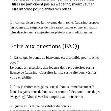
titres ne participent pas au wagering, mieux vaut en
être informé pour planifier vos mises.
En comparaison avec la moyenne du marché, Cabarino propose
un bonus aux exigences de mise raisonnables et une activation
plus directe que la majorité des plateformes traditionnelles.
Foire aux questions (FAQ)
1. Est-ce que le bonus de bienvenue est disponible pour tous les
pays ?
Le bonus est accessible aux joueurs des pays autorisés par la
licence de Cabarino. Consultez la liste sur le site pour vérifier
votre éligibilité.
2. Puis-je retirer mes gains issus du bonus immédiatement ?
Non, les gains issus de bonus sont soumis à des conditions de jeu
(wagering). Vous devez les remplir avant tout retrait.
3. Quelle est la durée de validité du bonus ?