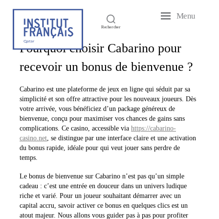
Menu
Institut
Rechercher
Français
du
Pourquoi choisir Cabarino pour
Qatar
recevoir un bonus de bienvenue ?
Cabarino est une plateforme de jeux en ligne qui séduit par sa
simplicité et son offre attractive pour les nouveaux joueurs. Dès
votre arrivée, vous bénéficiez d’un package généreux de
bienvenue, conçu pour maximiser vos chances de gains sans
complications. Ce casino, accessible via
https://cabarino-
casino.net
, se distingue par une interface claire et une activation
du bonus rapide, idéale pour qui veut jouer sans perdre de
temps.
Le bonus de bienvenue sur Cabarino n’est pas qu’un simple
cadeau : c’est une entrée en douceur dans un univers ludique
riche et varié. Pour un joueur souhaitant démarrer avec un
capital accru, savoir activer ce bonus en quelques clics est un
atout majeur. Nous allons vous guider pas à pas pour profiter