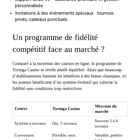
personnalisée.
Invitations à des événements spéciaux : tournois
privés, cadeaux ponctuels.
Un programme de fidélité
compétitif face au marché ?
Comparé à la moyenne des casinos en ligne, le programme de
Tortuga Casino se révèle plutôt équilibré. Alors que beaucoup
d’établissements limitent les bénéfices à des bonus classiques, ici
les joueurs bénéficient d’un système évolutif qui valorise la
fidélité sans conditions trop restrictives.
Moyenne du
Critère
Tortuga Casino
marché
Souvent 3 à 4
Système à niveaux
Oui, 5 niveaux
niveaux
Conversion
Flexible, taux
Variable, parfois