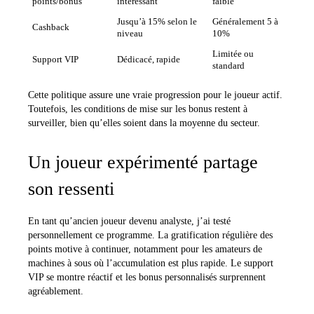
points/bonus
intéressant
faible
Jusqu’à 15% selon le
Généralement 5 à
Cashback
niveau
10%
Limitée ou
Support VIP
Dédicacé, rapide
standard
Cette politique assure une vraie progression pour le joueur actif.
Toutefois, les conditions de mise sur les bonus restent à
surveiller, bien qu’elles soient dans la moyenne du secteur.
Un joueur expérimenté partage
son ressenti
En tant qu’ancien joueur devenu analyste, j’ai testé
personnellement ce programme. La gratification régulière des
points motive à continuer, notamment pour les amateurs de
machines à sous où l’accumulation est plus rapide. Le support
VIP se montre réactif et les bonus personnalisés surprennent
agréablement.