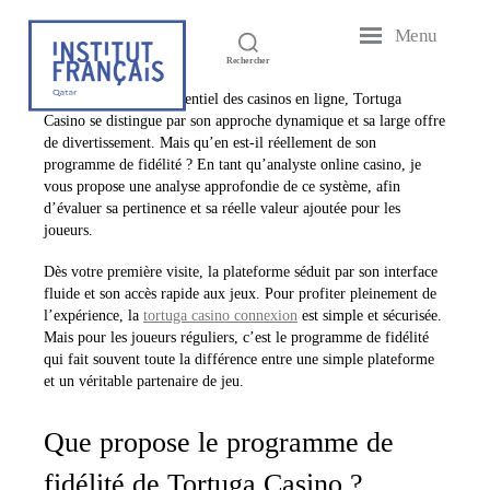
Menu
Institut
Rechercher
Français
du
Dans l’univers concurrentiel des casinos en ligne, Tortuga
Qatar
Casino se distingue par son approche dynamique et sa large offre
de divertissement. Mais qu’en est-il réellement de son
programme de fidélité ? En tant qu’analyste online casino, je
vous propose une analyse approfondie de ce système, afin
d’évaluer sa pertinence et sa réelle valeur ajoutée pour les
joueurs.
Dès votre première visite, la plateforme séduit par son interface
fluide et son accès rapide aux jeux. Pour profiter pleinement de
l’expérience, la
tortuga casino connexion
est simple et sécurisée.
Mais pour les joueurs réguliers, c’est le programme de fidélité
qui fait souvent toute la différence entre une simple plateforme
et un véritable partenaire de jeu.
Que propose le programme de
fidélité de Tortuga Casino ?