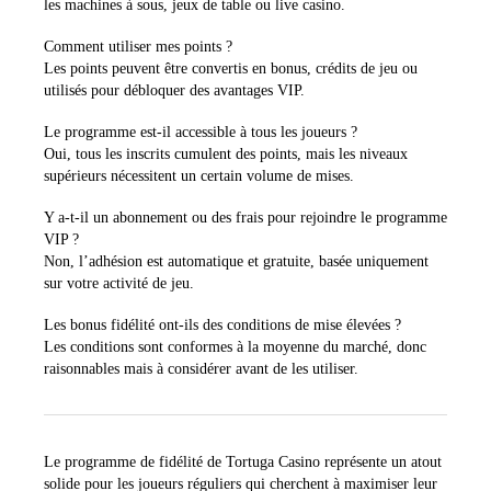
les machines à sous, jeux de table ou live casino.
Comment utiliser mes points ?
Les points peuvent être convertis en bonus, crédits de jeu ou
utilisés pour débloquer des avantages VIP.
Le programme est-il accessible à tous les joueurs ?
Oui, tous les inscrits cumulent des points, mais les niveaux
supérieurs nécessitent un certain volume de mises.
Y a-t-il un abonnement ou des frais pour rejoindre le programme
VIP ?
Non, l’adhésion est automatique et gratuite, basée uniquement
sur votre activité de jeu.
Les bonus fidélité ont-ils des conditions de mise élevées ?
Les conditions sont conformes à la moyenne du marché, donc
raisonnables mais à considérer avant de les utiliser.
Le programme de fidélité de Tortuga Casino représente un atout
solide pour les joueurs réguliers qui cherchent à maximiser leur