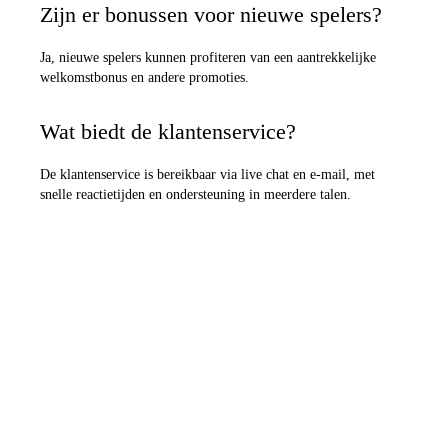
Zijn er bonussen voor nieuwe spelers?
Ja, nieuwe spelers kunnen profiteren van een aantrekkelijke
welkomstbonus en andere promoties.
Wat biedt de klantenservice?
De klantenservice is bereikbaar via live chat en e-mail, met
snelle reactietijden en ondersteuning in meerdere talen.