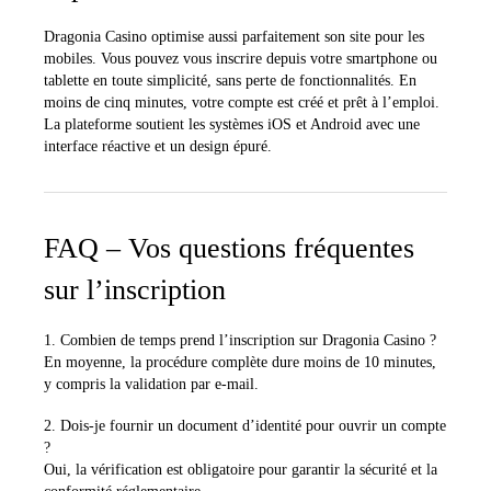
Dragonia Casino optimise aussi parfaitement son site pour les
mobiles. Vous pouvez vous inscrire depuis votre smartphone ou
tablette en toute simplicité, sans perte de fonctionnalités. En
moins de cinq minutes, votre compte est créé et prêt à l’emploi.
La plateforme soutient les systèmes iOS et Android avec une
interface réactive et un design épuré.
FAQ – Vos questions fréquentes
sur l’inscription
1. Combien de temps prend l’inscription sur Dragonia Casino ?
En moyenne, la procédure complète dure moins de 10 minutes,
y compris la validation par e-mail.
2. Dois-je fournir un document d’identité pour ouvrir un compte
?
Oui, la vérification est obligatoire pour garantir la sécurité et la