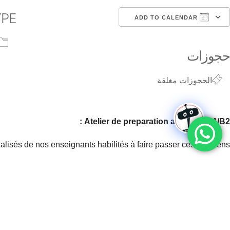
YPE
ADD TO CALENDAR
endar
Google Calendar
Download ICS
حجوزات
الحجوزات مغلقة
Atelier de preparation au DELF B1/B2 :
isés de nos enseignants habilités à faire passer ces examens.
ques
des épreuves du DELF. Nous travaillons sur des exercices
ion de l’oral et la compréhension de l’écrit.
Nous vous offrons
 épreuves précédentes et des simulations de situations d’examen.
l de
8
h
: du 11-05-2023 au 01/06/2023 — Jeudi de 16:30 -18:30