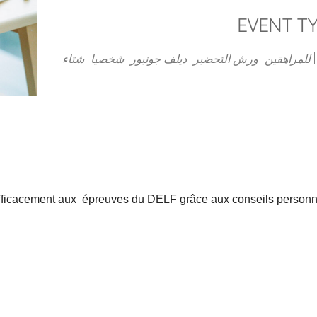
EVENT T
Outlook Live
Office 365
iCal
للمراهقين
ورش التحضير
ديلف جونيور
شخصيا
شتاء
fficacement aux épreuves du DELF grâce aux conseils personnal
voir-faire permettant de répondre aux e
xigences méthodologi
 production de l’oral, la production de l’écrit, la compréhens
s importantes pour réussir votre examen en s’entraînant sur des
Tota