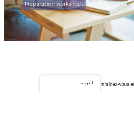
العربية
Entraînez-vous e
Notre atelier de préparation au DELF permet d’acquérir les sa
spécifiques à la méthodologie des quatre compétences :
la
des outils et stratégie